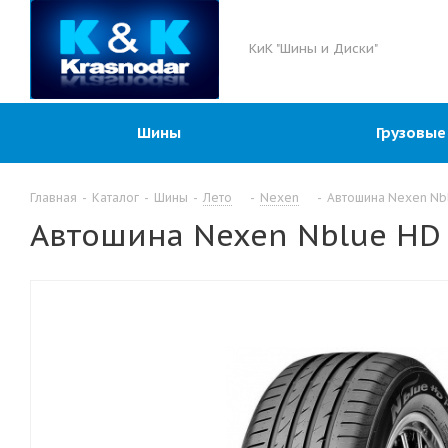
КиК "Шины и Диски"
Шины
Грузовые
Главная
-
Каталог
-
Шины
-
Лето
-
Nexen
-
Автошина Nexen Nbl
Автошина Nexen Nblue HD 