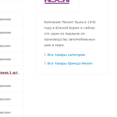
наличии
Компания "Nexen" была в 1942
году в Южной Корее и сейчас
наличии
это один из лидеров по
производству автомобильных
шин в мире.
ивезем
Все товары категории
наличии
Все товары бренда Nexen
олько 1 шт.
наличии
ивезем
ивезем