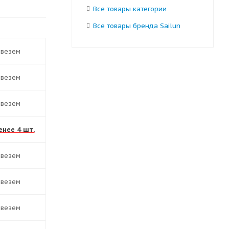
Все товары категории
Все товары бренда Sailun
ивезем
ивезем
ивезем
енее 4 шт.
ивезем
ивезем
ивезем