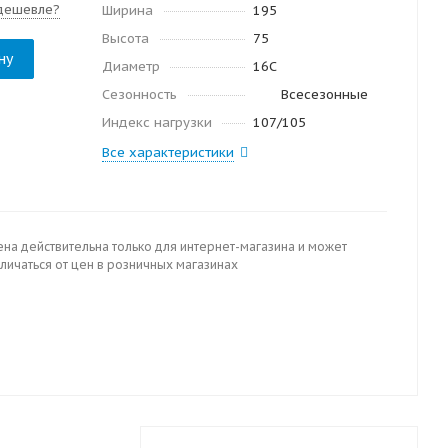
дешевле?
Ширина
195
Высота
75
ну
Диаметр
16C
Сезонность
Всесезонные
Индекс нагрузки
107/105
Все характеристики
ена действительна только для интернет-магазина и может
личаться от цен в розничных магазинах