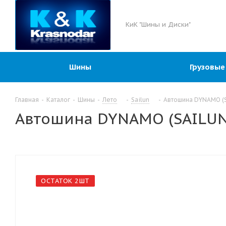
КиК "Шины и Диски"
Шины
Грузовые
Главная
-
Каталог
-
Шины
-
Лето
-
Sailun
-
Автошина DYNAMO (S
Автошина DYNAMO (SAILUN 
ОСТАТОК 2ШТ