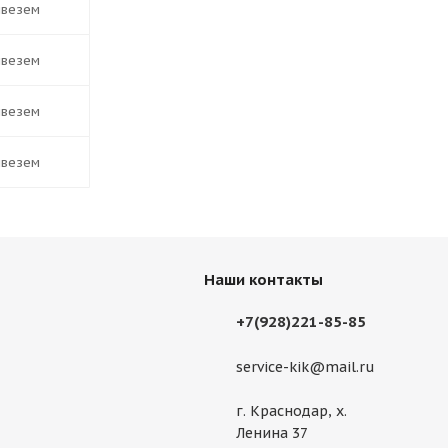
ивезем
ивезем
ивезем
ивезем
Наши контакты
+7(928)221-85-85
service-kik@mail.ru
г. Краснодар, х.
Ленина 37