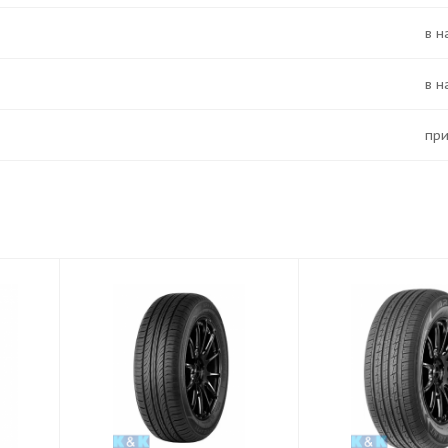
в 
в 
Пр