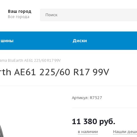
Ваш город
Все города
 шины
Диски
ma BluEarth AE61 225/60 R17 99V
th AE61 225/60 R17 99V
Артикул:
R7527
11 380
руб.
в наличии
Нашли деш