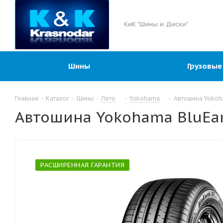
КиК "Шины и Диски"
Шины
Грузовые
Главная
-
Каталог
-
Шины
-
Лето
-
Yokohama
-
Автошина Yokoha
Автошина Yokohama BluEar
РАСШИРЕННАЯ ГАРАНТИЯ