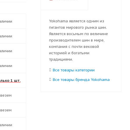
Yokohama является одним из
наличии
гигантов мирового рынка шин.
Является восьмым по величине
наличии
производителем шин в мире,
компания с почти вековой
наличии
историей и богатыми
традициями.
наличии
Все товары категории
Все товары бренда Yokohama
олько 1 шт.
ивезем
ивезем
наличии