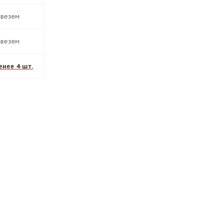
ивезем
ивезем
енее 4 шт.