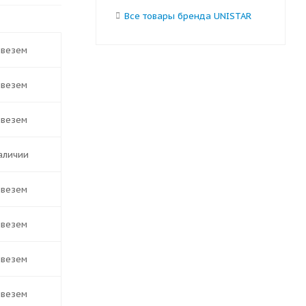
Все товары бренда UNISTAR
ивезем
ивезем
ивезем
наличии
ивезем
ивезем
ивезем
ивезем