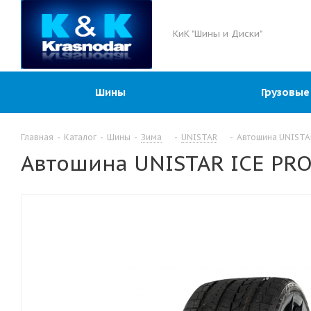
КиК "Шины и Диски"
Шины
Грузовые
Главная
-
Каталог
-
Шины
-
Зима
-
UNISTAR
-
Автошина UNISTAR
Автошина UNISTAR ICE PRO