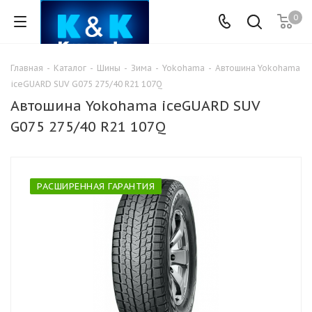
0
Главная
-
Каталог
-
Шины
-
Зима
-
Yokohama
-
Автошина Yokohama
iceGUARD SUV G075 275/40 R21 107Q
Автошина Yokohama iceGUARD SUV
G075 275/40 R21 107Q
РАСШИРЕННАЯ ГАРАНТИЯ