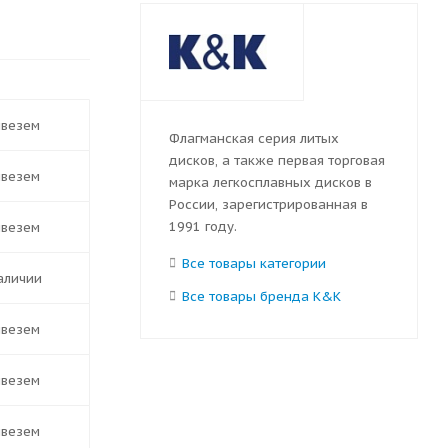
ивезем
Флагманская серия литых
дисков, а также первая торговая
ивезем
марка легкосплавных дисков в
России, зарегистрированная в
1991 году.
ивезем
Все товары категории
наличии
Все товары бренда K&K
ивезем
ивезем
ивезем