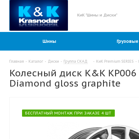
КиК "Шины и Диски"
Шины
Грузовые
Главная
-
Каталог
-
Диски
-
Группа СКАД
-
КиК Premium SERIES
-
Колесный диск K&K KP006 (2
Diamond gloss graphite
БЕСПЛАТНЫЙ МОНТАЖ ПРИ ЗАКАЗЕ 4 ШТ