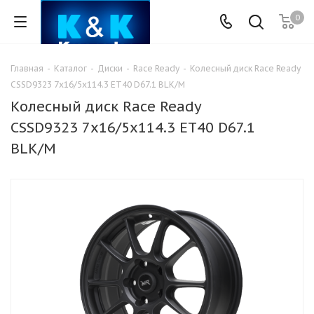
0
Главная
-
Каталог
-
Диски
-
Race Ready
-
Колесный диск Race Ready
CSSD9323 7x16/5x114.3 ET40 D67.1 BLK/M
Колесный диск Race Ready
CSSD9323 7x16/5x114.3 ET40 D67.1
BLK/M