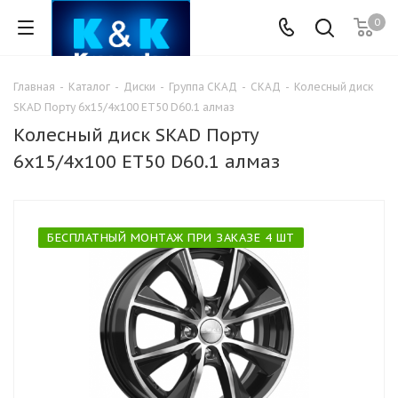
0
Главная
-
Каталог
-
Диски
-
Группа СКАД
-
СКАД
-
Колесный диск
SKAD Порту 6x15/4x100 ET50 D60.1 алмаз
Колесный диск SKAD Порту
6x15/4x100 ET50 D60.1 алмаз
БЕСПЛАТНЫЙ МОНТАЖ ПРИ ЗАКАЗЕ 4 ШТ