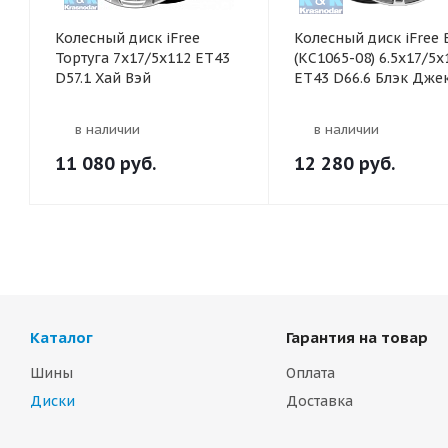
Колесный диск iFree
Колесный диск iFree 
Тортуга 7x17/5x112 ET43
(КС1065-08) 6.5x17/5х
D57.1 Хай Вэй
ЕТ43 D66.6 Блэк Дже
в наличии
в наличии
11 080
руб.
12 280
руб.
Каталог
Гарантия на товар
Шины
Оплата
Диски
Доставка