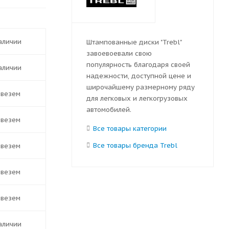
наличии
Штампованные диски "Trebl"
завоевоевали свою
популярность благодаря своей
наличии
надежности, доступной цене и
широчайшему размерному ряду
ивезем
для легковых и легкогрузовых
автомобилей.
ивезем
Все товары категории
Все товары бренда Trebl
ивезем
ивезем
ивезем
наличии