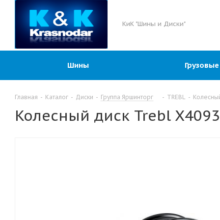
КиК "Шины и Диски"
Шины
Грузовые
Главная
-
Каталог
-
Диски
-
Группа Яршинторг
-
TREBL
-
Колесный
Колесный диск Trebl X4093