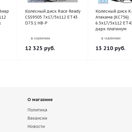
Виар
Колесный диск Race Ready
Колесный диск 
112
CSS9505 7x17/5x112 ET43
Атакама (КС756)
к
D73.1 HB-P
6.5x17/5x112 ET4
дарк платинум
в наличии
в наличии
12 325
руб.
13 210
руб.
О магазине
Политика
Вакансии
Новости