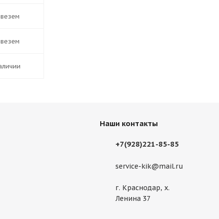
ивезем
ивезем
наличии
Наши контакты
+7(928)221-85-85
service-kik@mail.ru
г. Краснодар, х.
Ленина 37