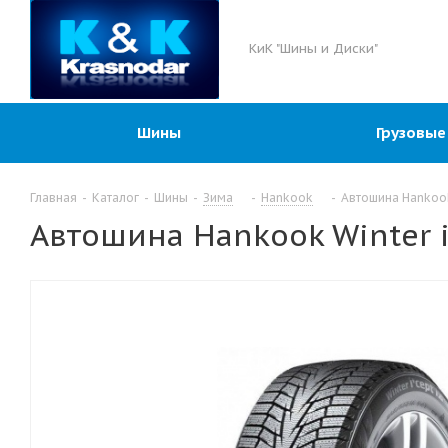
КиК "Шины и Диски"
Шины
Грузовые
Главная
-
Каталог
-
Шины
-
Зима
-
Hankook
-
Автошина Hankook
Автошина Hankook Winter i