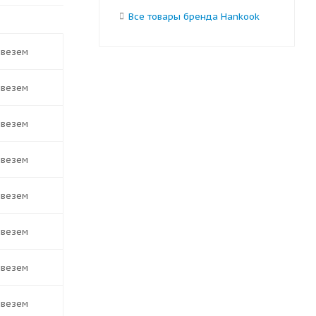
Все товары бренда Hankook
ивезем
ивезем
ивезем
ивезем
ивезем
ивезем
ивезем
ивезем