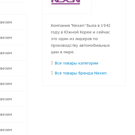
ивезем
Компания "Nexen" была в 1942
году в Южной Корее и сейчас
ивезем
это один из лидеров по
производству автомобильных
шин в мире.
ивезем
Все товары категории
ивезем
Все товары бренда Nexen
ивезем
ивезем
ивезем
ивезем