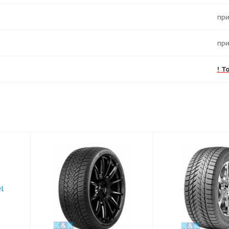
Пр
Пр
! Т