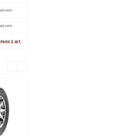
ивезем
ивезем
олько 1 шт.