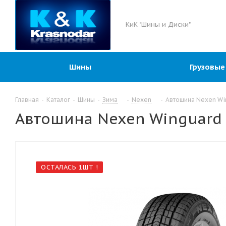
КиК "Шины и Диски"
Шины
Грузовые
Главная
-
Каталог
-
Шины
-
Зима
-
Nexen
-
Автошина Nexen Win
Автошина Nexen Winguard I
ОСТАЛАСЬ 1ШТ !