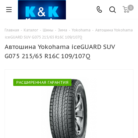
0
Главная
-
Каталог
-
Шины
-
Зима
-
Yokohama
-
Автошина Yokohama
iceGUARD SUV G075 215/65 R16C 109/107Q
Автошина Yokohama iceGUARD SUV
G075 215/65 R16C 109/107Q
РАСШИРЕННАЯ ГАРАНТИЯ