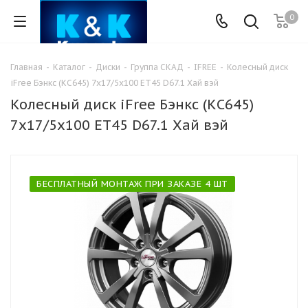
0
Главная
-
Каталог
-
Диски
-
Группа СКАД
-
IFREE
-
Колесный диск
iFree Бэнкс (КС645) 7х17/5x100 ET45 D67.1 Хай вэй
Колесный диск iFree Бэнкс (КС645)
7х17/5x100 ET45 D67.1 Хай вэй
БЕСПЛАТНЫЙ МОНТАЖ ПРИ ЗАКАЗЕ 4 ШТ