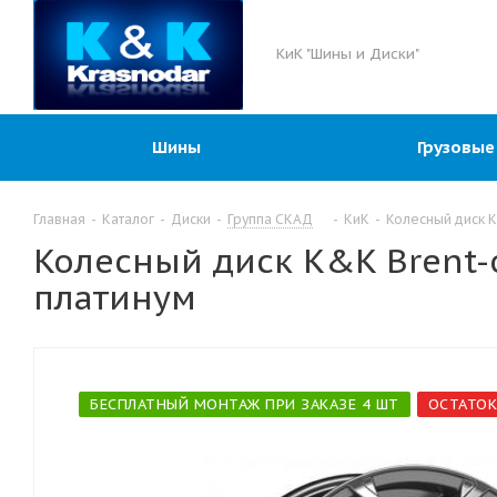
КиК "Шины и Диски"
Шины
Грузовые
Главная
-
Каталог
-
Диски
-
Группа СКАД
-
КиК
-
Колесный диск K
Колесный диск K&K Brent-о
платинум
БЕСПЛАТНЫЙ МОНТАЖ ПРИ ЗАКАЗЕ 4 ШТ
ОСТАТОК