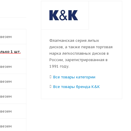
ивезем
Флагманская серия литых
дисков, а также первая торговая
олько 1 шт.
марка легкосплавных дисков в
России, зарегистрированная в
1991 году.
ивезем
Все товары категории
ивезем
Все товары бренда K&K
ивезем
ивезем
ивезем