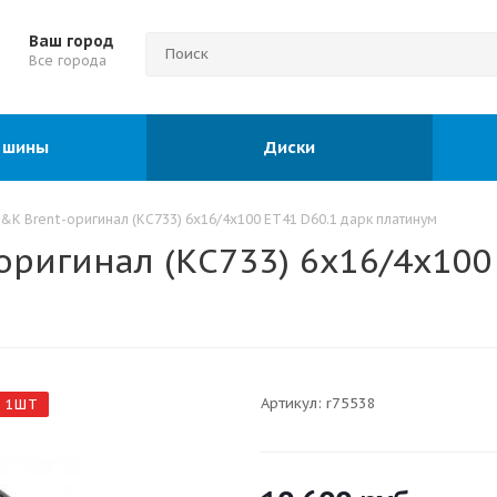
Ваш город
Все города
 шины
Диски
&K Brent-оригинал (КС733) 6x16/4x100 ET41 D60.1 дарк платинум
ригинал (КС733) 6x16/4x100
Артикул:
r75538
 1ШТ