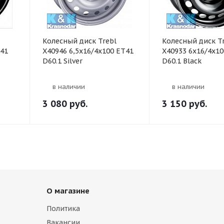
Колесный диск Trebl
Колесный диск T
T41
X40946 6,5x16/4x100 ET41
X40933 6x16/4x10
D60.1 Silver
D60.1 Black
в наличии
в наличии
3 080
руб.
3 150
руб.
О магазине
Политика
Вакансии