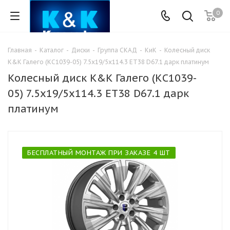
0
Главная
-
Каталог
-
Диски
-
Группа СКАД
-
КиК
-
Колесный диск
K&K Галего (КС1039-05) 7.5x19/5x114.3 ET38 D67.1 дарк платинум
Колесный диск K&K Галего (КС1039-
05) 7.5x19/5x114.3 ET38 D67.1 дарк
платинум
БЕСПЛАТНЫЙ МОНТАЖ ПРИ ЗАКАЗЕ 4 ШТ