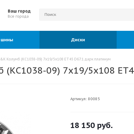
Ваш город
Все города
 шины
Диски
&K Колумб (КС1038-09) 7x19/5x108 ET45 D67.1 дарк платинум
 (КС1038-09) 7x19/5x108 ET4
Артикул:
80085
18 150
руб.