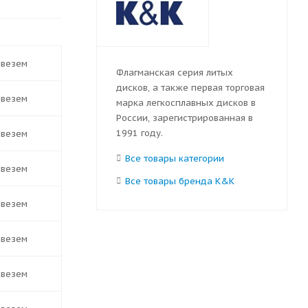
ивезем
Флагманская серия литых
дисков, а также первая торговая
ивезем
марка легкосплавных дисков в
России, зарегистрированная в
1991 году.
ивезем
Все товары категории
ивезем
Все товары бренда K&K
ивезем
ивезем
ивезем