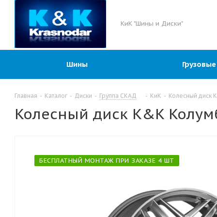
КиК "Шины и Диски"
Шины
Грузовые
Главная
-
Каталог
-
Диски
-
Группа СКАД
-
КиК
-
Колесный диск K
Колесный диск K&K Колумб
БЕСПЛАТНЫЙ МОНТАЖ ПРИ ЗАКАЗЕ 4 ШТ