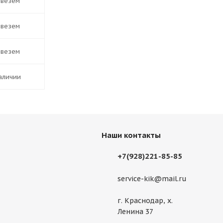
ивезем
ивезем
ивезем
наличии
Наши контакты
+7(928)221-85-85
service-kik@mail.ru
г. Краснодар, х.
Ленина 37