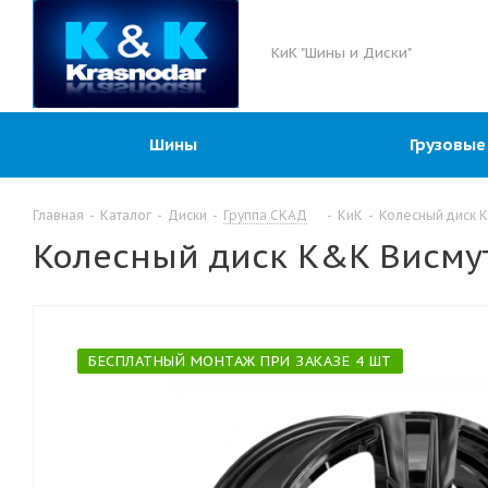
КиК "Шины и Диски"
Шины
Грузовые
Главная
-
Каталог
-
Диски
-
Группа СКАД
-
КиК
-
Колесный диск K
Колесный диск K&K Висмут 
БЕСПЛАТНЫЙ МОНТАЖ ПРИ ЗАКАЗЕ 4 ШТ