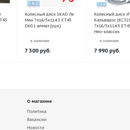
y
Колесный диск SKAD Ле
Колесный диск iF
ET45
Ман 7x16/5x114.3 ET45
Кальвадос (КС521
D60.1 алмаз (уцн.)
7x16/5x114.3 ET4
Нео-классик
в наличии
в наличии
7 300
руб.
7 990
руб.
О магазине
Политика
Вакансии
Новости