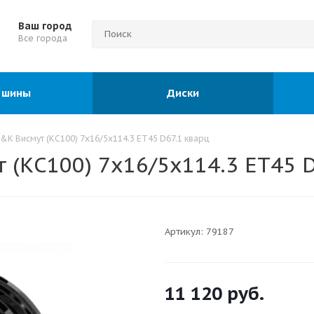
Ваш город
Все города
 шины
Диски
&K Висмут (КС100) 7x16/5x114.3 ET45 D67.1 кварц
(КС100) 7x16/5x114.3 ET45 D
Артикул:
79187
11 120
руб.