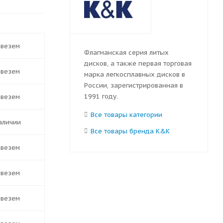
ивезем
Флагманская серия литых
дисков, а также первая торговая
ивезем
марка легкосплавных дисков в
России, зарегистрированная в
1991 году.
ивезем
Все товары категории
наличии
Все товары бренда K&K
ивезем
ивезем
ивезем