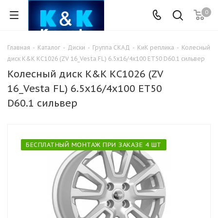
0
Главная
-
Каталог
-
Диски
-
Группа СКАД
-
КиК реплика
-
Колесный
диск K&K КС1026 (ZV 16_Vesta FL) 6.5x16/4x100 ET50 D60.1 сильвер
Колесный диск K&K КС1026 (ZV
16_Vesta FL) 6.5x16/4x100 ET50
D60.1 сильвер
БЕСПЛАТНЫЙ МОНТАЖ ПРИ ЗАКАЗЕ 4 ШТ