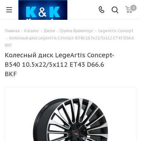
0
Главная
-
Каталог
-
Диски
-
Группа Яршинторг
-
LegeArtis Concept
-
Колесный диск LegeArtis Concept-B540 10.5x22/5x112 ET43 D66.6
BKF
Колесный диск LegeArtis Concept-
B540 10.5x22/5x112 ET43 D66.6
BKF