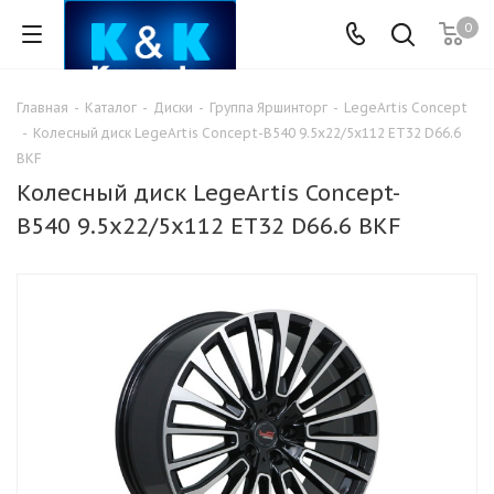
0
Главная
-
Каталог
-
Диски
-
Группа Яршинторг
-
LegeArtis Concept
-
Колесный диск LegeArtis Concept-B540 9.5x22/5x112 ET32 D66.6
BKF
Колесный диск LegeArtis Concept-
B540 9.5x22/5x112 ET32 D66.6 BKF