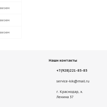
ивезем
ивезем
ивезем
Наши контакты
+7(928)221-85-85
service-kik@mail.ru
г. Краснодар, х.
Ленина 37