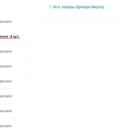
Все товары бренда Replay
ивезем
енее 4 шт.
ивезем
ивезем
ивезем
ивезем
ивезем
ивезем