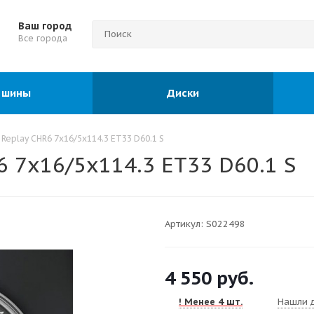
Ваш город
Все города
 шины
Диски
Replay CHR6 7x16/5x114.3 ET33 D60.1 S
 7x16/5x114.3 ET33 D60.1 S
Артикул:
S022498
4 550
руб.
! Менее 4 шт.
Нашли 