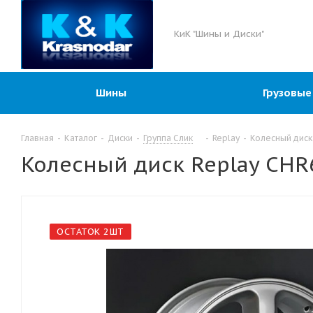
КиК "Шины и Диски"
Шины
Грузовые
Главная
-
Каталог
-
Диски
-
Группа Слик
-
Replay
-
Колесный диск 
Колесный диск Replay CHR6
ОСТАТОК 2ШТ