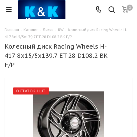
0
Главная
-
Каталог
-
Диски
-
RW
-
Колесный диск Racing Wheels H-
417 8x15/5x139.7 ET-28 D108.2 BK F/P
Колесный диск Racing Wheels H-
417 8x15/5x139.7 ET-28 D108.2 BK
F/P
ОСТАТОК 1ШТ