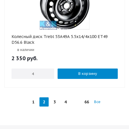
Колесный диск Trebl 53A49A 5.5x14/4x100 ET49
D56.6 Black
в наличии
2 350
руб.
В корзину
1
2
3
4
66
Все