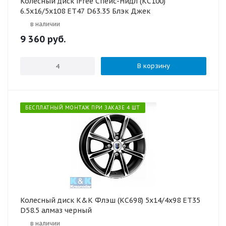
Колесный диск iFree Спейс-Нидл (КС100)
6.5x16/5x108 ET47 D63.35 Блэк Джек
в наличии
9 360
руб.
В корзину
БЕСПЛАТНЫЙ МОНТАЖ ПРИ ЗАКАЗЕ 4 ШТ
Колесный диск K&K Флэш (КС698) 5x14/4x98 ET35
D58.5 алмаз черный
в наличии