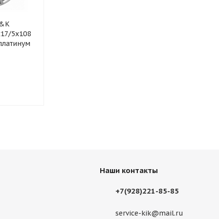
K&K
Колесный диск K&K
Колесный ди
x17/5x108
Морейн (КС1046)
Тибет 6.5x17
платинум
6.5x17/5x108 ET33 D60.1
D60.1 алмаз
алмаз черный
в наличии
в наличии
13 840
руб.
13 990
руб
Наши контакты
+7(928)221-85-85
service-kik@mail.ru