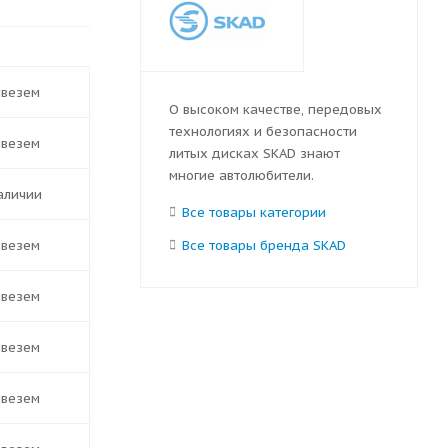
ивезем
О высоком качестве, передовых
технологиях и безопасности
ивезем
литых дисках SKAD знают
многие автолюбители.
наличии
Все товары категории
ивезем
Все товары бренда SKAD
ивезем
ивезем
ивезем