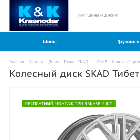
КиК "Шины и Диски"
Шины
Грузовые
Главная
-
Каталог
-
Диски
-
Группа СКАД
-
СКАД
-
Колесный диск
Колесный диск SKAD Тибет 
БЕСПЛАТНЫЙ МОНТАЖ ПРИ ЗАКАЗЕ 4 ШТ