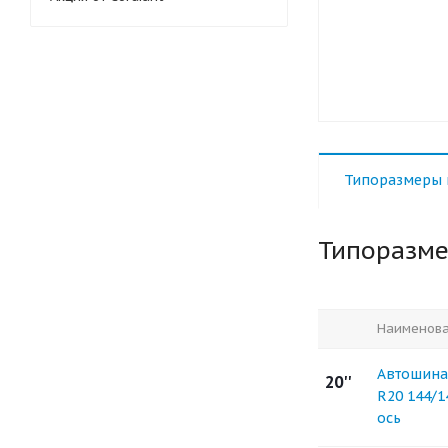
Типоразмеры 
Типоразм
Наименов
Автошина 
20''
R20 144/
ось