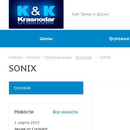
КиК "Шины и Диски"
Шины
Грузовые
Главная
-
Каталог
-
Грузовые шины
-
Грузовая
-
SONIX
SONIX
Грузовая
Новости
Все новости
1 марта 2022
Акция от Cordiant