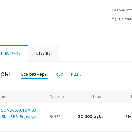
Сезонност
Реком
и наличие
Отзывы
еры
Все размеры
R20
R22.5
ание
Размер
Цена
SONIX SX818 9.00
22 000
руб.
143K 16PR Ведущая
! М
9/ R20