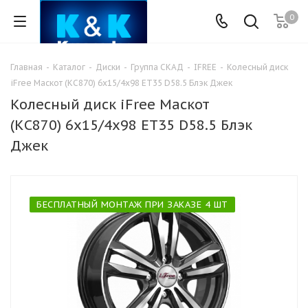
0
Главная
-
Каталог
-
Диски
-
Группа СКАД
-
IFREE
-
Колесный диск
iFree Маскот (КС870) 6x15/4x98 ET35 D58.5 Блэк Джек
Колесный диск iFree Маскот
(КС870) 6x15/4x98 ET35 D58.5 Блэк
Джек
БЕСПЛАТНЫЙ МОНТАЖ ПРИ ЗАКАЗЕ 4 ШТ