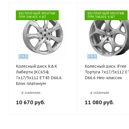
БЕСПЛАТНЫЙ МОНТАЖ
БЕСПЛАТНЫЙ МОНТАЖ
ПРИ ЗАКАЗЕ 4 ШТ
ПРИ ЗАКАЗЕ 4 ШТ
Колесный диск K&K
Колесный диск iFree
Либерти (КС654)
Тортуга 7x17/5x112 E
7x17/5x112 ET45 D66.6
D66.6 Нео-классик
Блэк платинум
в наличии
в наличии
10 670
руб.
11 080
руб.