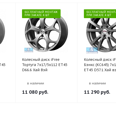
БЕСПЛАТНЫЙ МОНТАЖ
БЕСПЛАТНЫЙ МОНТ
ПРИ ЗАКАЗЕ 4 ШТ
ПРИ ЗАКАЗЕ 4 ШТ
Колесный диск iFree
Колесный диск iF
T45
Тортуга 7x17/5x112 ET45
Бэнкс (КС645) 7х
D66.6 Хай Вэй
ET45 D57.1 Хай в
в наличии
в наличии
11 080
руб.
11 290
руб.