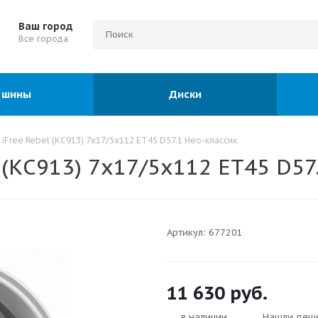
Ваш город
Все города
 шины
Диски
iFree Rebel (КС913) 7x17/5x112 ET45 D57.1 Нео-классик
 (КС913) 7x17/5x112 ET45 D57
Артикул:
677201
11 630
руб.
в наличии
Нашли деш