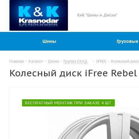
КиК "Шины и Диски"
Шины
Грузовые
Главная
-
Каталог
-
Диски
-
Группа СКАД
-
IFREE
-
Колесный диск 
Колесный диск iFree Rebel
БЕСПЛАТНЫЙ МОНТАЖ ПРИ ЗАКАЗЕ 4 ШТ