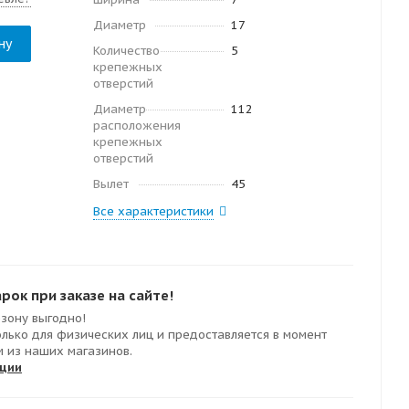
Диаметр
17
ну
Количество
5
крепежных
отверстий
Диаметр
112
расположения
крепежных
отверстий
Вылет
45
Все характеристики
ок при заказе на сайте!
езону выгодно!
олько для физических лиц и предоставляется в момент
м из наших магазинов.
кции