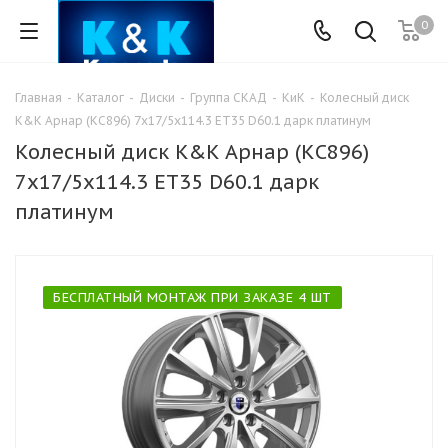
0
Главная
-
Каталог
-
Диски
-
Группа СКАД
-
КиК
-
Колесный диск
K&K Арнар (КС896) 7x17/5x114.3 ET35 D60.1 дарк платинум
Колесный диск K&K Арнар (КС896)
7x17/5x114.3 ET35 D60.1 дарк
платинум
БЕСПЛАТНЫЙ МОНТАЖ ПРИ ЗАКАЗЕ 4 ШТ