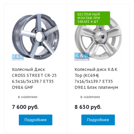
БЕСПЛАТНЫЙ
МОНТАЖ ПРИ
ЗАКАЗЕ 4 ШТ
Колесный Диск
Колесный диск K&K
CROSS STREET CR-25
Тор (КС694)
6.5х16/5х139.7 ET35
7x16/5x139.7 ET35
D98.6 GMF
D98.1 Блэк платинум
в наличии
в наличии
7 600
руб.
8 630
руб.
Подробнее
Подробнее