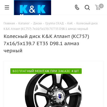
0
Главная
-
Каталог
-
Диски
-
Группа СКАД
-
КиК
-
Колесный диск
K&K Атлант (КС757) 7x16/5x139.7 ET35 D98.1 алмаз черный
Колесный диск K&K Атлант (КС757)
7x16/5x139.7 ET35 D98.1 алмаз
черный
БЕСПЛАТНЫЙ МОНТАЖ ПРИ ЗАКАЗЕ 4 ШТ