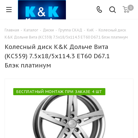
0
Главная
-
Каталог
-
Диски
-
Группа СКАД
-
КиК
-
Колесный диск
K&K Дольче Вита (КС559) 7.5x18/5x114.3 ET60 D67.1 Блэк платинум
Колесный диск K&K Дольче Вита
(КС559) 7.5x18/5x114.3 ET60 D67.1
Блэк платинум
БЕСПЛАТНЫЙ МОНТАЖ ПРИ ЗАКАЗЕ 4 ШТ