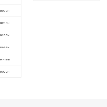
ивезем
ивезем
ивезем
ивезем
наличии
ивезем