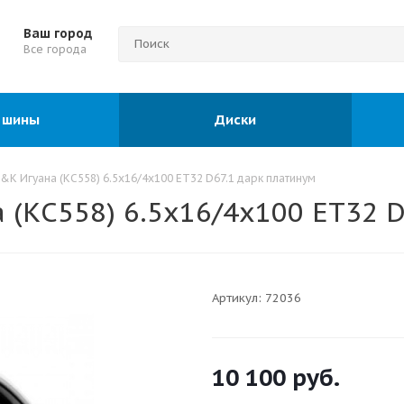
Ваш город
Все города
 шины
Диски
&K Игуана (КС558) 6.5x16/4x100 ET32 D67.1 дарк платинум
(КС558) 6.5x16/4x100 ET32 D
Артикул:
72036
10 100
руб.