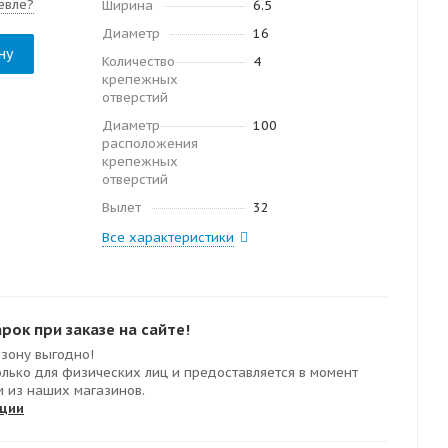
евле?
Ширина
6.5
Диаметр
16
ну
Количество
4
крепежных
отверстий
Диаметр
100
расположения
крепежных
отверстий
Вылет
32
Все характеристики
ок при заказе на сайте!
езону выгодно!
олько для физических лиц и предоставляется в момент
м из наших магазинов.
кции