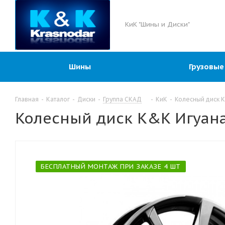
КиК "Шины и Диски"
Шины
Грузовые
Главная
-
Каталог
-
Диски
-
Группа СКАД
-
КиК
-
Колесный диск K
Колесный диск K&K Игуана 
БЕСПЛАТНЫЙ МОНТАЖ ПРИ ЗАКАЗЕ 4 ШТ