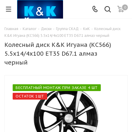
0
Главная
-
Каталог
-
Диски
-
Группа СКАД
-
КиК
-
Колесный диск
K&K Игуана (КС566) 5.5x14/4x100 ET35 D67.1 алмаз черный
Колесный диск K&K Игуана (КС566)
5.5x14/4x100 ET35 D67.1 алмаз
черный
БЕСПЛАТНЫЙ МОНТАЖ ПРИ ЗАКАЗЕ 4 ШТ
ОСТАТОК 1ШТ