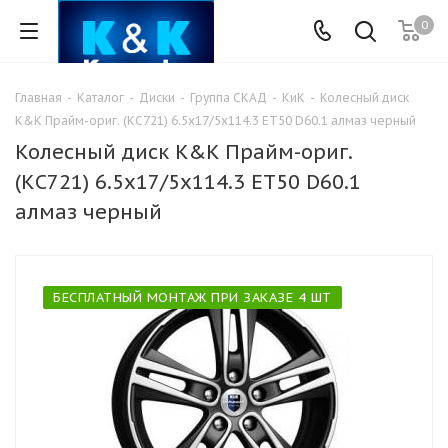
0
Главная
-
Каталог
-
Диски
-
Группа СКАД
-
КиК
-
Колесный диск
K&K Прайм-ориг. (КС721) 6.5x17/5x114.3 ET50 D60.1 алмаз черный
Колесный диск K&K Прайм-ориг.
(КС721) 6.5x17/5x114.3 ET50 D60.1
алмаз черный
БЕСПЛАТНЫЙ МОНТАЖ ПРИ ЗАКАЗЕ 4 ШТ