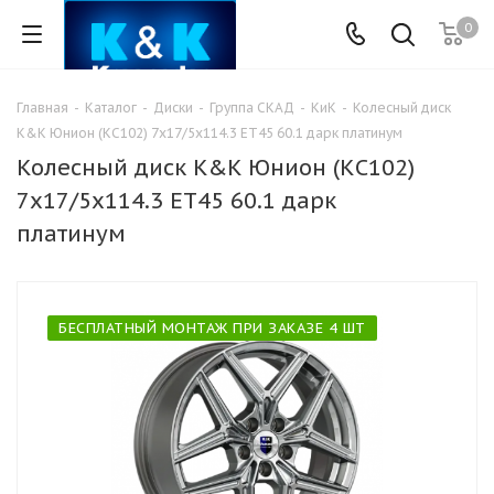
0
Главная
-
Каталог
-
Диски
-
Группа СКАД
-
КиК
-
Колесный диск
K&K Юнион (КС102) 7х17/5х114.3 ЕТ45 60.1 дарк платинум
Колесный диск K&K Юнион (КС102)
7х17/5х114.3 ЕТ45 60.1 дарк
платинум
БЕСПЛАТНЫЙ МОНТАЖ ПРИ ЗАКАЗЕ 4 ШТ