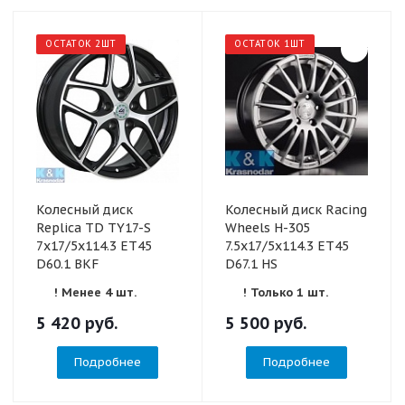
ОСТАТОК 2ШТ
ОСТАТОК 1ШТ
Колесный диск
Колесный диск Racing
Replica TD TY17-S
Wheels H-305
7x17/5x114.3 ET45
7.5x17/5x114.3 ET45
D60.1 BKF
D67.1 HS
! Менее 4 шт.
! Только 1 шт.
5 420
руб.
5 500
руб.
Подробнее
Подробнее