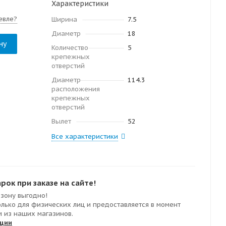
Характеристики
евле?
Ширина
7.5
Диаметр
18
ну
Количество
5
крепежных
отверстий
Диаметр
114.3
расположения
крепежных
отверстий
Вылет
52
Все характеристики
ок при заказе на сайте!
езону выгодно!
олько для физических лиц и предоставляется в момент
м из наших магазинов.
кции