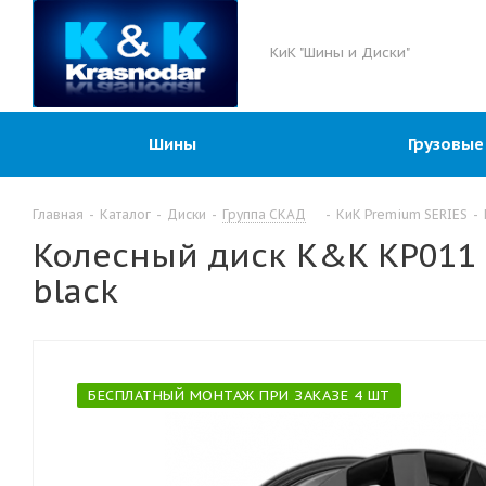
КиК "Шины и Диски"
Шины
Грузовые
Главная
-
Каталог
-
Диски
-
Группа СКАД
-
КиК Premium SERIES
-
Колесный диск K&K KP011 (1
black
БЕСПЛАТНЫЙ МОНТАЖ ПРИ ЗАКАЗЕ 4 ШТ