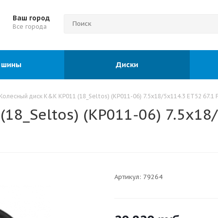
Ваш город
Все города
 шины
Диски
Колесный диск K&K KP011 (18_Seltos) (КР011-06) 7.5x18/5x114.3 ET52 67.1 F
8_Seltos) (КР011-06) 7.5x18/
Артикул:
79264