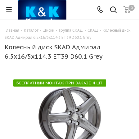
0
Главная
-
Каталог
-
Диски
-
Группа СКАД
-
СКАД
-
Колесный диск
SKAD Адмирал 6.5x16/5x114.3 ET39 D60.1 Grey
Колесный диск SKAD Адмирал
6.5x16/5x114.3 ET39 D60.1 Grey
БЕСПЛАТНЫЙ МОНТАЖ ПРИ ЗАКАЗЕ 4 ШТ