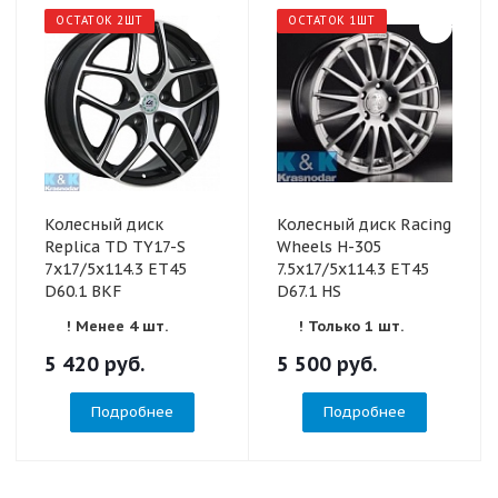
ОСТАТОК 2ШТ
ОСТАТОК 1ШТ
Колесный диск
Колесный диск Racing
Replica TD TY17-S
Wheels H-305
7x17/5x114.3 ET45
7.5x17/5x114.3 ET45
D60.1 BKF
D67.1 HS
! Менее 4 шт.
! Только 1 шт.
5 420
руб.
5 500
руб.
Подробнее
Подробнее