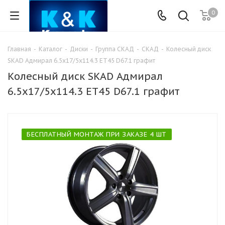
0
Главная
-
Каталог
-
Диски
-
Группа СКАД
-
СКАД
-
Колесный диск
SKAD Адмирал 6.5x17/5x114.3 ET45 D67.1 графит
Колесный диск SKAD Адмирал
6.5x17/5x114.3 ET45 D67.1 графит
БЕСПЛАТНЫЙ МОНТАЖ ПРИ ЗАКАЗЕ 4 ШТ