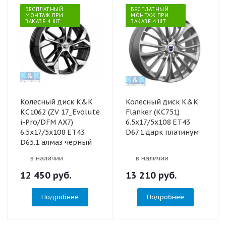
БЕСПЛАТНЫЙ
БЕСПЛАТНЫЙ
МОНТАЖ ПРИ
МОНТАЖ ПРИ
ЗАКАЗЕ 4 ШТ
ЗАКАЗЕ 4 ШТ
Колесный диск K&K
Колесный диск K&K
КС1062 (ZV 17_Evolute
Flanker (КС751)
i-Pro/DFM AX7)
6.5x17/5x108 ET43
6.5x17/5x108 ET43
D67.1 дарк платинум
D65.1 алмаз черный
в наличии
в наличии
12 450
руб.
13 210
руб.
Подробнее
Подробнее