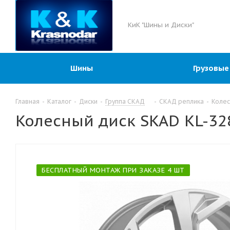
КиК "Шины и Диски"
Шины
Грузовые
Главная
-
Каталог
-
Диски
-
Группа СКАД
-
СКАД реплика
-
Колес
Колесный диск SKAD KL-328
БЕСПЛАТНЫЙ МОНТАЖ ПРИ ЗАКАЗЕ 4 ШТ