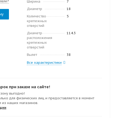
евле?
Ширина
7
Диаметр
18
ну
Количество
5
крепежных
отверстий
Диаметр
114.3
расположения
крепежных
отверстий
Вылет
38
Все характеристики
ок при заказе на сайте!
езону выгодно!
олько для физических лиц и предоставляется в момент
м из наших магазинов.
кции