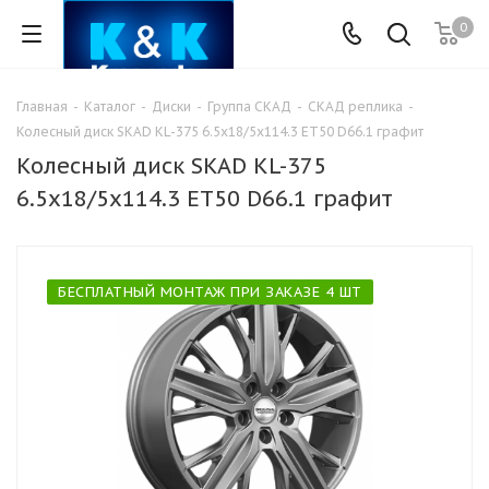
0
Главная
-
Каталог
-
Диски
-
Группа СКАД
-
СКАД реплика
-
Колесный диск SKAD KL-375 6.5x18/5x114.3 ET50 D66.1 графит
Колесный диск SKAD KL-375
6.5x18/5x114.3 ET50 D66.1 графит
БЕСПЛАТНЫЙ МОНТАЖ ПРИ ЗАКАЗЕ 4 ШТ