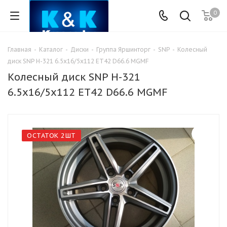
0
Главная
-
Каталог
-
Диски
-
Группа Яршинторг
-
SNP
-
Колесный
диск SNP H-321 6.5x16/5x112 ET42 D66.6 MGMF
Колесный диск SNP H-321
6.5x16/5x112 ET42 D66.6 MGMF
ОСТАТОК 2ШТ