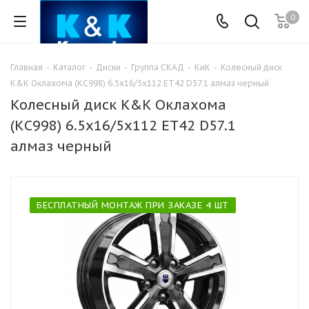
0
Главная
-
Каталог
-
Диски
-
Группа СКАД
-
КиК
-
Колесный диск
K&K Оклахома (КС998) 6.5x16/5x112 ET42 D57.1 алмаз черный
Колесный диск K&K Оклахома
(КС998) 6.5x16/5x112 ET42 D57.1
алмаз черный
БЕСПЛАТНЫЙ МОНТАЖ ПРИ ЗАКАЗЕ 4 ШТ