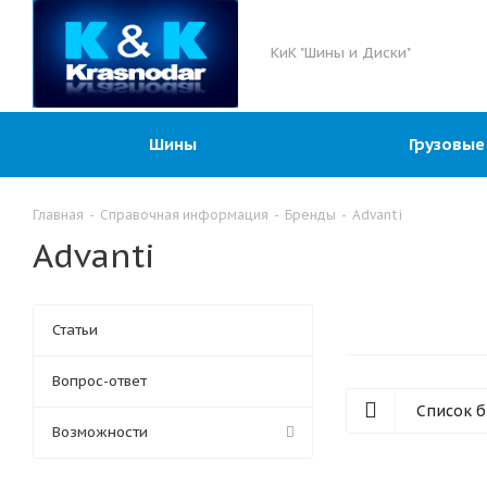
КиК "Шины и Диски"
Шины
Грузовые
Главная
-
Справочная информация
-
Бренды
-
Advanti
Advanti
Статьи
Вопрос-ответ
Список 
Возможности