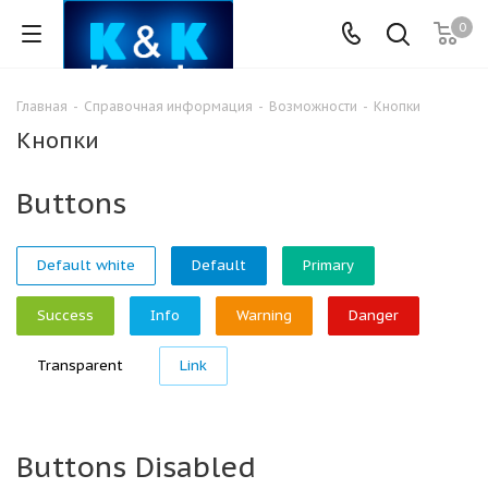
0
Главная
-
Справочная информация
-
Возможности
-
Кнопки
Кнопки
Buttons
Default white
Default
Primary
Success
Info
Warning
Danger
Transparent
Link
Buttons Disabled