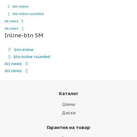
btn-inline
btn-inline rounded
All news
All news
Inline-btn SM
btn-inline
btn-inline rounded
All news
All news
Каталог
Шины
Диски
Гарантия на товар