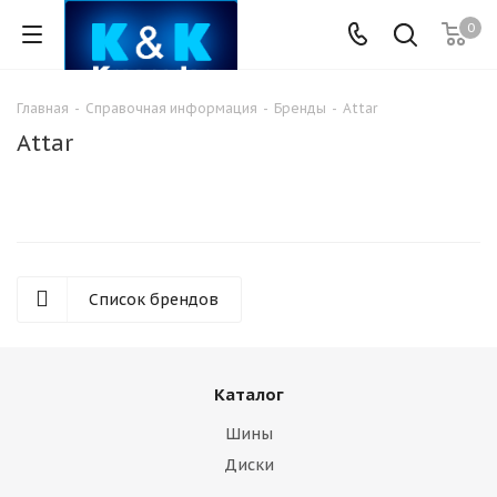
0
Главная
-
Справочная информация
-
Бренды
-
Attar
Attar
Список брендов
Каталог
Шины
Диски