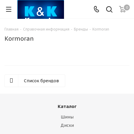
0
Главная
-
Справочная информация
-
Бренды
-
Kormoran
Kormoran
Список брендов
Каталог
Шины
Диски