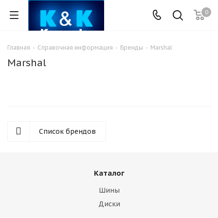
0
Главная
-
Справочная информация
-
Бренды
-
Marshal
Marshal
Список брендов
Каталог
Шины
Диски