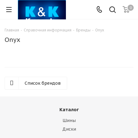
0
Главная
-
Справочная информация
-
Бренды
-
Onyx
Onyx
Список брендов
Каталог
Шины
Диски