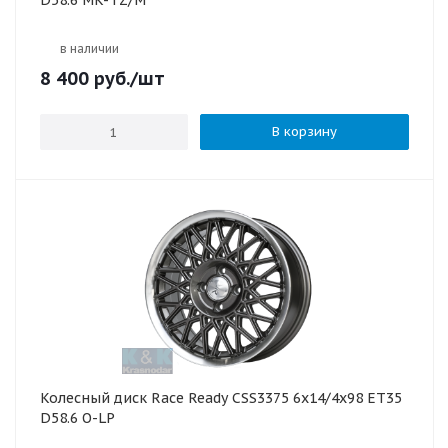
D58.6 MK-TZ/M
в наличии
8 400
руб.
/шт
В корзину
Колесный диск Race Ready CSS3375 6x14/4x98 ET35
D58.6 O-LP