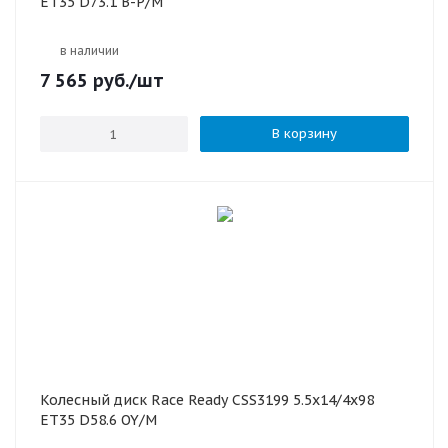
ET35 D73.1 B-P/M
в наличии
7 565
руб.
/шт
В корзину
Колесный диск Race Ready CSS3199 5.5x14/4x98
ET35 D58.6 OY/M