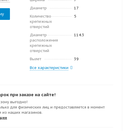
Диаметр
17
ну
Количество
5
крепежных
отверстий
Диаметр
114.3
расположения
крепежных
отверстий
Вылет
39
Все характеристики
ок при заказе на сайте!
езону выгодно!
олько для физических лиц и предоставляется в момент
м из наших магазинов.
кции