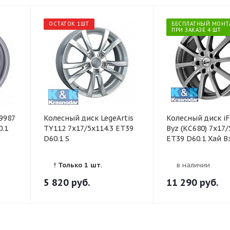
ОСТАТОК 1ШТ
БЕСПЛАТНЫЙ МОНТ
ПРИ ЗАКАЗЕ 4 ШТ
9987
Колесный диск LegeArtis
Колесный диск iF
0.1
TY112 7x17/5x114.3 ET39
Byz (КС680) 7x17/
D60.1 S
ET39 D60.1 Хай В
! Только 1 шт.
в наличии
5 820
руб.
11 290
руб.