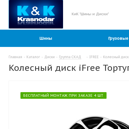
КиК "Шины и Диски"
Шины
Грузовые
Главная
-
Каталог
-
Диски
-
Группа СКАД
-
IFREE
-
Колесный диск 
Колесный диск iFree Торту
БЕСПЛАТНЫЙ МОНТАЖ ПРИ ЗАКАЗЕ 4 ШТ