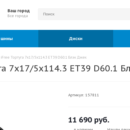
Ваш город
Все города
 шины
Диски
iFree Тортуга 7x17/5x114.3 ET39 D60.1 Блэк Джек
га 7x17/5x114.3 ET39 D60.1 Б
Артикул:
157811
11 690
руб.
в наличии
Нашли деш